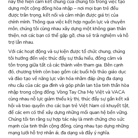
này thể hiện cam kết chung của chúng tôi trong việc tạo
dựng một cộng đồng hòa nhập – nơi mọi bạn trẻ đều
được trân trọng, kết nối và cảm nhận được giá trị của
chính mình. Thông qua việc kết hợp nguồn lực và chuyên
môn, chúng tôi cùng nhau xây dựng một không gian thân
thiện, nơi các bạn có thể gặp gỡ, chia sẻ trải nghiệm và hỗ
trợ lẫn nhau.
Với các hoạt động và sự kiện được tổ chức chung, chúng
tôi hướng đến việc thúc đẩy sự thấu hiểu, đồng cảm và
tôn trọng giữa tất cả các thành viên tham gia. Bên cạnh
đó, chương trình còn bao gồm các buổi hội thảo giáo dục
và đào tạo về năng lực văn hóa nhằm đáp ứng đa dạng
nhu cầu của các gia đình và góp phần lan tỏa tinh thần hòa
nhập trong cộng đồng. Vòng Tay Cha Mẹ Việt và VACA
cùng nhau nỗ lực giảm thiểu kỳ thị, thúc đẩy sự gắn kết xã
hội và trao quyền cho các bạn trẻ Việt Nam có khuyết tật,
để các em có thể xây dựng những mối quan hệ bền vững.
Chúng tôi tin rằng sự hợp tác này là minh chứng cho sức
mạnh của tinh thần cộng đồng, cùng nhau tạo dựng những
mạng lưới hỗ trợ nhân ái, đa dạng và đầy ý nghĩa.